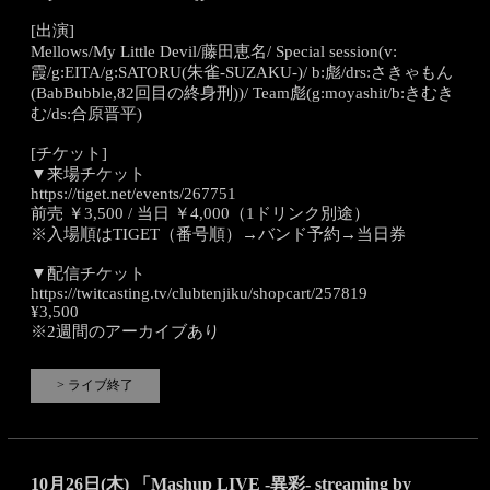
[出演]
Mellows/My Little Devil/藤田恵名/ Special session(v:
霞/g:EITA/g:SATORU(朱雀-SUZAKU-)/ b:彪/drs:さきゃもん
(BabBubble,82回目の終身刑))/ Team彪(g:moyashit/b:きむき
む/ds:合原晋平)
[チケット]
▼来場チケット
https://tiget.net/events/267751
前売 ￥3,500 / 当日 ￥4,000（1ドリンク別途）
※入場順はTIGET（番号順）→バンド予約→当日券
▼配信チケット
https://twitcasting.tv/clubtenjiku/shopcart/257819
¥3,500
※2週間のアーカイブあり
> ライブ終了
10月26日(木) 「Mashup LIVE -異彩- streaming by