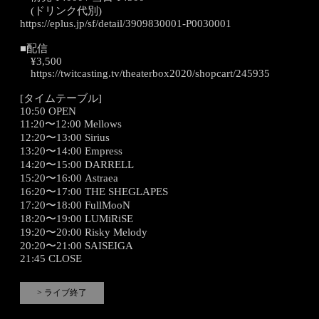
(ドリンク代別)
https://eplus.jp/sf/detail/3909830001-P0030001
■配信
¥3,500
https://twitcasting.tv/theaterbox2020/shopcart/245935
[タイムテーブル]
10:50 OPEN
11:20〜12:00 Mellows
12:20〜13:00 Sirius
13:20〜14:00 Empress
14:20〜15:00 DARRELL
15:20〜16:00 Astraea
16:20〜17:00 THE SHEGLAPES
17:20〜18:00 FullMooN
18:20〜19:00 LUMiRiSE
19:20〜20:00 Risky Melody
20:20〜21:00 SAISEIGA
21:45 CLOSE
> ライブ終了