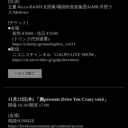
[出演]
立夏-Ricca-BAND/太田家/囁揺的音楽集団AsMR/月照ラ
ス/Mellows
[チケット]
■会場
前売 ¥3000 / 当日 ¥3500
(ドリンク代別途要)
https://r.funity.jp/mashuplive_vol11
■配信
ニコニコチャンネル「GALPO LIVE SHOW」
https://ch.nicovideo.jp/galpoliveshow
> ライブ終了
11月23日(木) 「彪presents Drive You Crazy vol.6」
開場 16:30/開演 17:00
[会場]
両国SUNRIZE
https://livehousesunrize.jp/contents/access