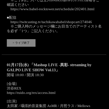
※ご予約については立川BABEL様HPの1/31の情報をご
確認ください
https://www.babel-rocktower.net/schedule/202401.html
■配信
https://twitcasting.tv/tachikawababel/shopcart/274046
※ご購入時のメッセージ欄にお目当てのアーティスト名
を必ず「1つ」ご記入ください。
> ライブ終了
01月17日(水) 「Mashup LIVE -異彩- streaming by
GALPO LIVE SHOW Vol.13」
開場 18:00 / 開演 18:30
[会場]
渋谷REX
https://ruido.org/rex/access.html
[出演]
太田家 / 囁揺的音楽集団 AsMR / 月照ラス / Mellows