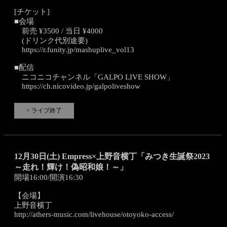
[チケット]
■会場
前売 ¥3500 / 当日 ¥4000
(ドリンク代別途要)
https://r.funity.jp/mashuplive_vol13
■配信
ニコニコチャンネル「GALPO LIVE SHOW」
https://ch.nicovideo.jp/galpoliveshow
> ライブ終了
12月30日(土) Empress×上野音横丁「みつき生誕祭2023
～走れ！輝け！偽昭和娘！～」
開場16:00/開演16:30
【会場】
上野音横丁
http://athers-music.com/livehouse/otoyoko-access/