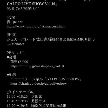
GALPO LIVE SHOW Vol.10」
開場17:45/開演18:00
[会場]
青山RiZM
https://www.ruido.org/rizm/access.html
[出演]
シュガーパレード/太田家/囁揺的音楽集団AsMR/月照ラ
ス/Mellows
[チケット]
■会場
前売¥3,000
https://r.funity.jp/mashuplive_vol10
■配信
ニコニコチャンネル「GALPO LIVE SHOW」
https://ch.nicovideo.jp/galpoliveshow
[タイムテーブル]
18:00〜18:25 太田家
18:40〜19:05 月照ラス
19:20〜19:45 囁揺的音楽集団AsMR